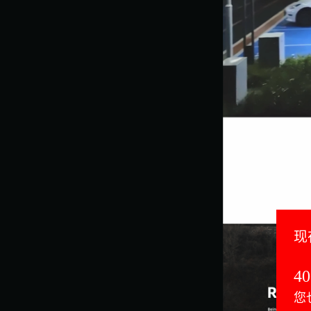
现
40
您