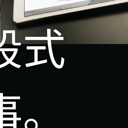
段式
事。