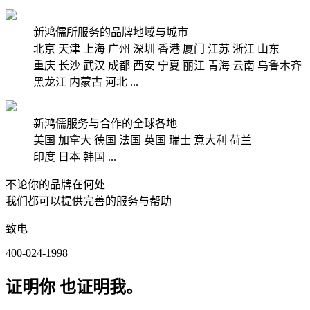
新鸿儒所服务的品牌地域与城市
北京
天津
上海
广州
深圳
香港
厦门
江苏
浙江
山东
重庆
长沙
武汉
成都
西安
宁夏
丽江
青海
云南
乌鲁木齐
黑龙江
内蒙古
河北
...
新鸿儒服务与合作的全球各地
美国
加拿大
德国
法国
英国
瑞士
意大利
荷兰
印度
日本
韩国
...
不论你的品牌在何处
我们都可以提供完善的服务与帮助
致电
400-024-1998
证明你 也证明我。