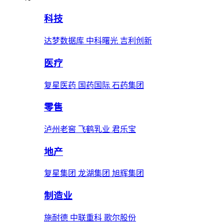
科技
达梦数据库 中科曙光 吉利创新
医疗
复星医药 国药国际 石药集团
零售
泸州老窖 飞鹤乳业 君乐宝
地产
复星集团 龙湖集团 旭辉集团
制造业
施耐德 中联重科 歌尔股份