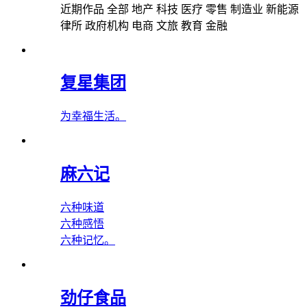
近期作品
全部
地产
科技
医疗
零售
制造业
新能源
律所
政府机构
电商
文旅
教育
金融
复星集团
为幸福生活。
麻六记
六种味道
六种感悟
六种记忆。
劲仔食品